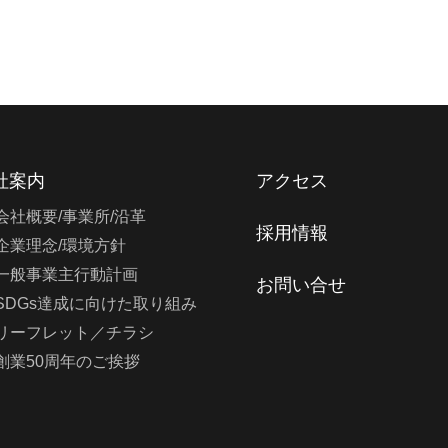
社案内
アクセス
会社概要/事業所/沿革
採用情報
企業理念/環境方針
一般事業主行動計画
お問い合せ
SDGs達成に向けた取り組み
リーフレット／チラシ
創業50周年のご挨拶