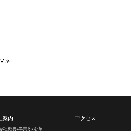
V ≫
社案内
アクセス
会社概要/事業所/沿革