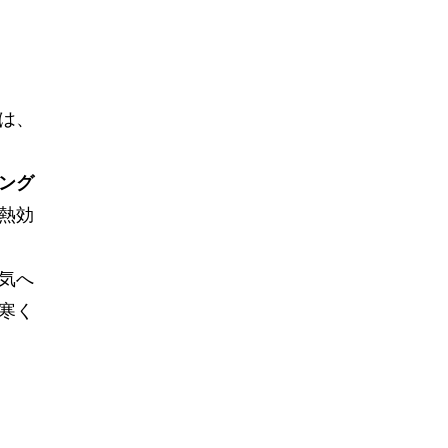
は、
ング
熱効
気へ
寒く