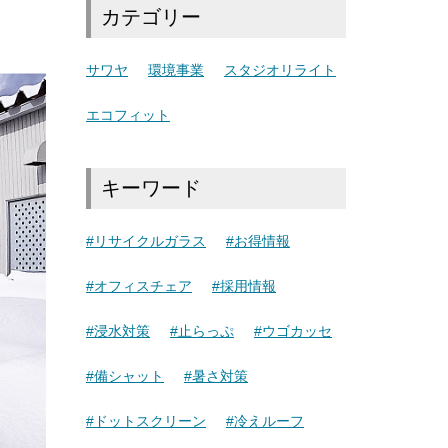
カテゴリー
サワヤ
環境事業
スタジオリライト
エコフィット
キーワード
#リサイクルガラス
#お得情報
#オフィスチェア
#採用情報
#浸水対策
#止らっぷ
#ウゴカッセ
#備シャット
#暑さ対策
#ドットスクリーン
#冷えルーフ