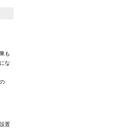
果も
にな
の
設置