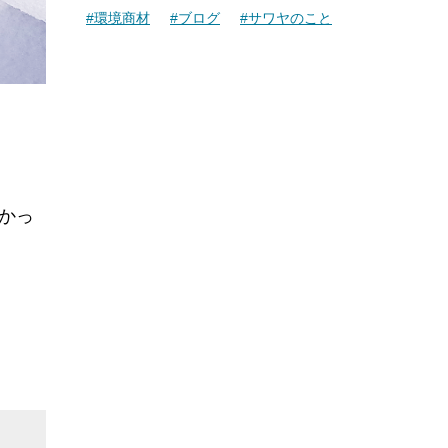
#環境商材
#ブログ
#サワヤのこと
かっ