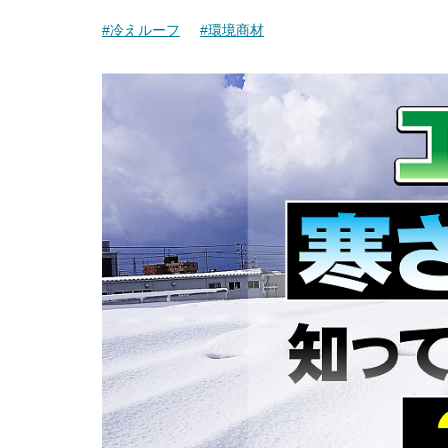
#冷えルーフ
#環境商材