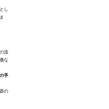
とし
ま
の流
価な
の手
器の