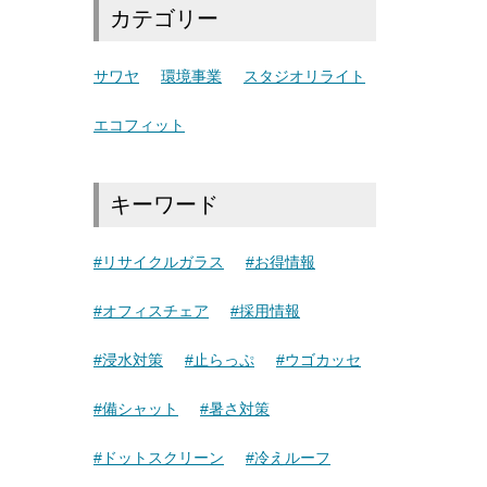
カテゴリー
サワヤ
環境事業
スタジオリライト
エコフィット
キーワード
#リサイクルガラス
#お得情報
#オフィスチェア
#採用情報
#浸水対策
#止らっぷ
#ウゴカッセ
#備シャット
#暑さ対策
#ドットスクリーン
#冷えルーフ