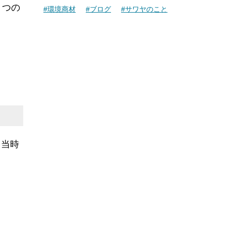
２つの
#環境商材
#ブログ
#サワヤのこと
。当時