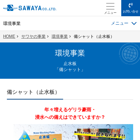
お問い合せ
メニュー
環境事業
HOME
サワヤの事業
環境事業
備シャット（止水板）
環境事業
止水板
「備シャット」
備シャット（止水板）
年々増えるゲリラ豪雨・
浸水への備えはできていますか？