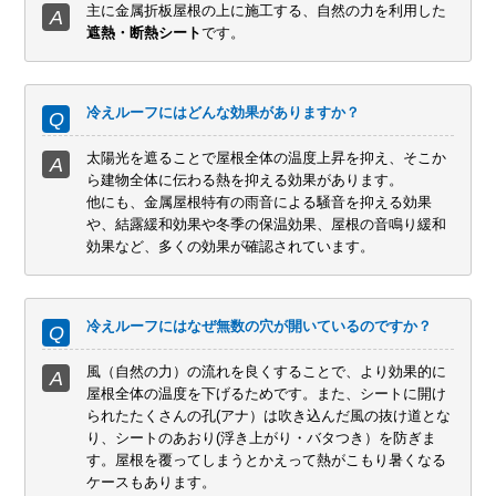
主に金属折板屋根の上に施工する、自然の力を利用した
遮熱・断熱シート
です。
冷えルーフにはどんな効果がありますか？
太陽光を遮ることで屋根全体の温度上昇を抑え、そこか
ら建物全体に伝わる熱を抑える効果があります。
他にも、金属屋根特有の雨音による騒音を抑える効果
や、結露緩和効果や冬季の保温効果、屋根の音鳴り緩和
効果など、多くの効果が確認されています。
冷えルーフにはなぜ無数の穴が開いているのですか？
風（自然の力）の流れを良くすることで、より効果的に
屋根全体の温度を下げるためです。また、シートに開け
られたたくさんの孔(アナ）は吹き込んだ風の抜け道とな
り、シートのあおり(浮き上がり・バタつき）を防ぎま
す。屋根を覆ってしまうとかえって熱がこもり暑くなる
ケースもあります。