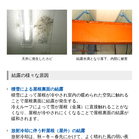
天井に発生したカビ
結露水滴となり落下、内部に被害
結露の様々な原因
積雪による屋根裏面の結露
積雪によって屋根が冷やされ室内の暖められた空気に触れる
ことで屋根裏面に結露が発生する。
冷えルーフによって雪が屋根（金属）に直接触れることがな
くなり、屋根が冷やされにくくなることで屋根裏面の結露が
緩和されます。
放射冷却に伴う軒屋根（屋外）の結露
放射冷却は、秋～冬～春先にかけて、よく晴れた風の弱い夜