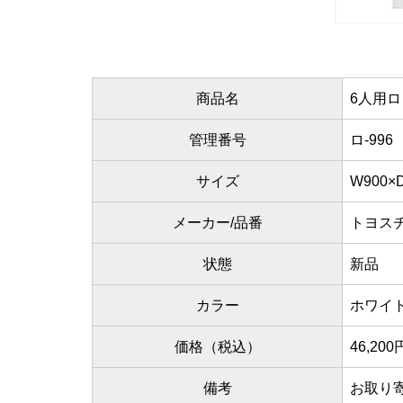
商品名
6人用
管理番号
ロ-996
サイズ
W900×
メーカー/品番
トヨスチー
状態
新品
カラー
ホワイ
価格（税込）
46,200
備考
お取り