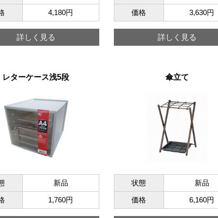
格
4,180円
価格
3,630円
詳しく見る
詳しく見る
レターケース浅5段
傘立て
態
新品
状態
新品
格
1,760円
価格
6,160円