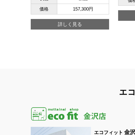
価
価格
157,300円
詳しく見る
エ
金
エコフィット