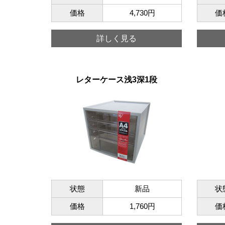
価格
4,730円
価
詳しく見る
レターケース浅3深1段
状態
新品
状
価格
1,760円
価