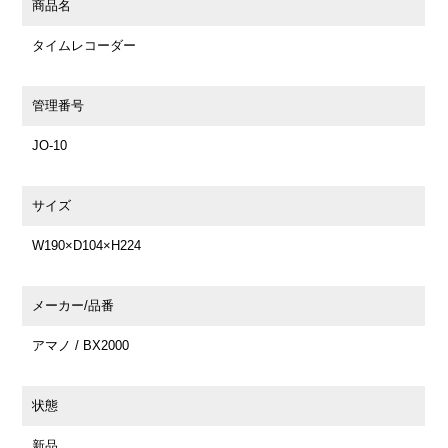
商品名
タイムレコーダー
管理番号
JO-10
サイズ
W190×D104×H224
メーカー/品番
アマノ / BX2000
状態
新品